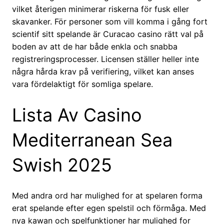
vilket återigen minimerar riskerna för fusk eller
skavanker. För personer som vill komma i gång fort
scientif sitt spelande är Curacao casino rätt val på
boden av att de har både enkla och snabba
registreringsprocesser. Licensen ställer heller inte
några hårda krav på verifiering, vilket kan anses
vara fördelaktigt för somliga spelare.
Lista Av Casino
Mediterranean Sea
Swish 2025
Med andra ord har mulighed for at spelaren forma
erat spelande efter egen spelstil och förmåga. Med
nya kawan och spelfunktioner har mulighed for