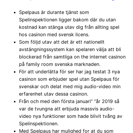
Spelpaus är durante tjänst som
Spelinspektionen ligger bakom där du utan
kostnad kan stänga utav dig från allting spel
hos casinon med svensk licens.
Som följd utav att det är ett nationellt
avstängningssystem kan spelaren välja att bli
blockerad från samtliga on the internet casinon
på family room svenska marknaden.
För att underlätta för ser har jag testat 3 nya
casinon som erbjuder spel utan Spelpaus för
svenskar och delat med mig audio-video min
erfarenhet utav dessa casinon.
Från och med den första januari” “år 2019 så
var de tvungna att erbjuda massvis audio-
video nya funktioner som hade blivit tvång av
Spelinspektionen.
Med Spelpaus har mulighed for at du som