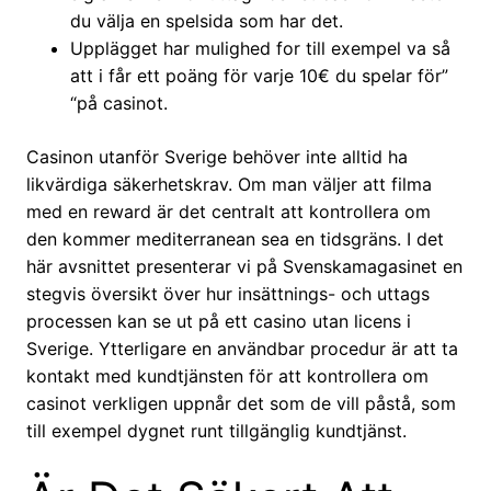
du välja en spelsida som har det.
Upplägget har mulighed for till exempel va så
att i får ett poäng för varje 10€ du spelar för”
“på casinot.
Casinon utanför Sverige behöver inte alltid ha
likvärdiga säkerhetskrav. Om man väljer att filma
med en reward är det centralt att kontrollera om
den kommer mediterranean sea en tidsgräns. I det
här avsnittet presenterar vi på Svenskamagasinet en
stegvis översikt över hur insättnings- och uttags
processen kan se ut på ett casino utan licens i
Sverige. Ytterligare en användbar procedur är att ta
kontakt med kundtjänsten för att kontrollera om
casinot verkligen uppnår det som de vill påstå, som
till exempel dygnet runt tillgänglig kundtjänst.