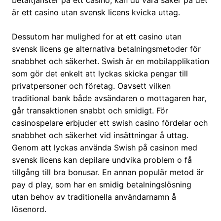
betaltjänster på ett casino, kan du vara säker på det
är ett casino utan svensk licens kvicka uttag.
Dessutom har mulighed for at ett casino utan
svensk licens ge alternativa betalningsmetoder för
snabbhet och säkerhet. Swish är en mobilapplikation
som gör det enkelt att lyckas skicka pengar till
privatpersoner och företag. Oavsett vilken
traditional bank både avsändaren o mottagaren har,
går transaktionen snabbt och smidigt. För
casinospelare erbjuder ett swish casino fördelar och
snabbhet och säkerhet vid insättningar å uttag.
Genom att lyckas använda Swish på casinon med
svensk licens kan depilare undvika problem o få
tillgång till bra bonusar. En annan populär metod är
pay d play, som har en smidig betalningslösning
utan behov av traditionella användarnamn å
lösenord.