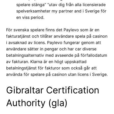
spelare stänga” “utav dig från alla licensierade
spelverksamheter my partner and i Sverige för
en viss period.
För svenska spelare finns det Paylevo som är en
fakturatjänst och tillåter användare spela på casinon
i avsaknad av licens. Paylevo fungerar genom att
användare sätter in pengar och har car diverse
betalningsalternativ med avseende på förfallodatum
av fakturan. Klarna är en högt uppskattad
betalningstjänst för fakturor som också går att
använda för spelare på casinon utan licens i Sverige.
Gibraltar Certification
Authority (gla)