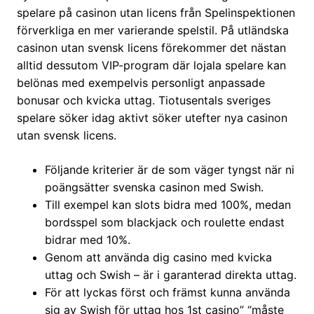
spelare på casinon utan licens från Spelinspektionen
förverkliga en mer varierande spelstil. På utländska
casinon utan svensk licens förekommer det nästan
alltid dessutom VIP-program där lojala spelare kan
belönas med exempelvis personligt anpassade
bonusar och kvicka uttag. Tiotusentals sveriges
spelare söker idag aktivt söker utefter nya casinon
utan svensk licens.
Följande kriterier är de som väger tyngst när ni
poängsätter svenska casinon med Swish.
Till exempel kan slots bidra med 100%, medan
bordsspel som blackjack och roulette endast
bidrar med 10%.
Genom att använda dig casino med kvicka
uttag och Swish – är i garanterad direkta uttag.
För att lyckas först och främst kunna använda
sig av Swish för uttag hos 1st casino” “måste