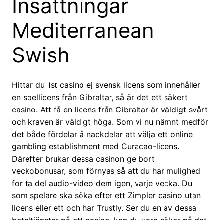
Insättningar
Mediterranean
Swish
Hittar du 1st casino ej svensk licens som innehåller
en spellicens från Gibraltar, så är det ett säkert
casino. Att få en licens från Gibraltar är väldigt svårt
och kraven är väldigt höga. Som vi nu nämnt medför
det både fördelar å nackdelar att välja ett online
gambling establishment med Curacao-licens.
Därefter brukar dessa casinon ge bort
veckobonusar, som förnyas så att du har mulighed
for ta del audio-video dem igen, varje vecka. Du
som spelare ska söka efter ett Zimpler casino utan
licens eller ett och har Trustly. Ser du en av dessa