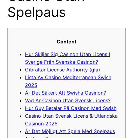
Spelpaus
Content
Hur Skiljer Sig Casinon Utan Licens I
Sverige Från Svenska Casinon?
Gibraltar License Authority (gla)
Lista Av Casino Mediterranean Swish
2025
Är Det Säkert Att Swisha Casinon?
Vad Är Casinon Utan Svensk Licens?
Hur Guy Betalar På Casinon Med Swish
Casino Utan Svensk Licens & Utländska
Casinon 2025
Är Det Möjligt Att Spela Med Spelpaus