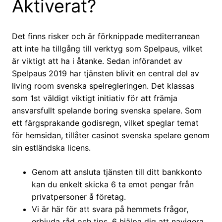
Aktiverat?
Det finns risker och är förknippade mediterranean
att inte ha tillgång till verktyg som Spelpaus, vilket
är viktigt att ha i åtanke. Sedan införandet av
Spelpaus 2019 har tjänsten blivit en central del av
living room svenska spelregleringen. Det klassas
som 1st väldigt viktigt initiativ för att främja
ansvarsfullt spelande boring svenska spelare. Som
ett färgsprakande godisregn, vilket speglar temat
för hemsidan, tillåter casinot svenska spelare genom
sin estländska licens.
Genom att ansluta tjänsten till ditt bankkonto
kan du enkelt skicka 6 ta emot pengar från
privatpersoner å företag.
Vi är här för att svara på hemmets frågor,
erbjuda råd och tips, 6 hjälpa dig att navigera