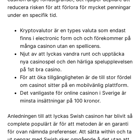
reducera risken för att förlora för mycket penningar
under en specifik tid.
Kryptovalutor är en types valuta som endast
finns i electronic form och och förekommer på
många casinon utan en spellicens.
Njut av att lyckas vandra runt och upptäcka
nya casinospel och den härliga spelupplevelsen
på 1st bra casino.
För att öka tillgängligheten är de till stor fördel
om casinot sitter på en mobilvänlig plattform.
Det vanligaste för online casinon i Sverige är
minsta insättningar på 100 kronor.
Anledningen till att lyckas Swish casinon har blivit så
complete populärt är för att metoden är en garanti
för ovan nämnda preferenser. Att sätta within och ta
ut pengar med Swish sker omgående å det utan att