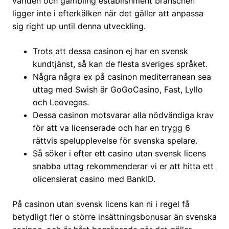
världen och gambling establishment branschen
ligger inte i efterkälken när det gäller att anpassa
sig right up until denna utveckling.
Trots att dessa casinon ej har en svensk
kundtjänst, så kan de flesta sveriges språket.
Några några ex på casinon mediterranean sea
uttag med Swish är GoGoCasino, Fast, Lyllo
och Leovegas.
Dessa casinon motsvarar alla nödvändiga krav
för att va licenserade och har en trygg 6
rättvis spelupplevelse för svenska spelare.
Så söker i efter ett casino utan svensk licens
snabba uttag rekommenderar vi er att hitta ett
olicensierat casino med BankID.
På casinon utan svensk licens kan ni i regel få
betydligt fler o större insättningsbonusar än svenska