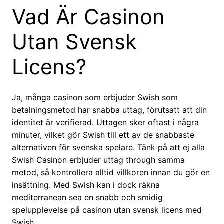
Vad Är Casinon
Utan Svensk
Licens?
Ja, många casinon som erbjuder Swish som
betalningsmetod har snabba uttag, förutsatt att din
identitet är verifierad. Uttagen sker oftast i några
minuter, vilket gör Swish till ett av de snabbaste
alternativen för svenska spelare. Tänk på att ej alla
Swish Casinon erbjuder uttag through samma
metod, så kontrollera alltid villkoren innan du gör en
insättning. Med Swish kan i dock räkna
mediterranean sea en snabb och smidig
spelupplevelse på casinon utan svensk licens med
Swish.