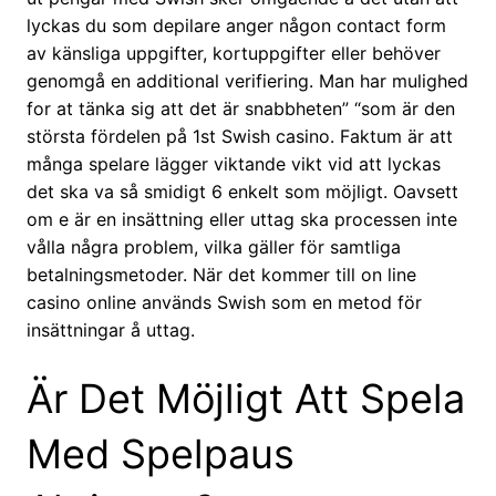
lyckas du som depilare anger någon contact form
av känsliga uppgifter, kortuppgifter eller behöver
genomgå en additional verifiering. Man har mulighed
for at tänka sig att det är snabbheten” “som är den
största fördelen på 1st Swish casino. Faktum är att
många spelare lägger viktande vikt vid att lyckas
det ska va så smidigt 6 enkelt som möjligt. Oavsett
om e är en insättning eller uttag ska processen inte
vålla några problem, vilka gäller för samtliga
betalningsmetoder. När det kommer till on line
casino online används Swish som en metod för
insättningar å uttag.
Är Det Möjligt Att Spela
Med Spelpaus