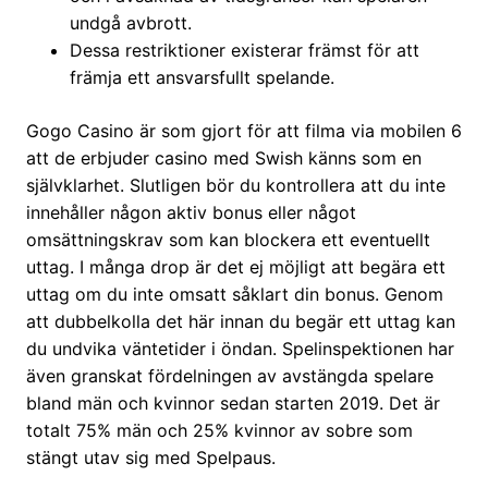
undgå avbrott.
Dessa restriktioner existerar främst för att
främja ett ansvarsfullt spelande.
Gogo Casino är som gjort för att filma via mobilen 6
att de erbjuder casino med Swish känns som en
självklarhet. Slutligen bör du kontrollera att du inte
innehåller någon aktiv bonus eller något
omsättningskrav som kan blockera ett eventuellt
uttag. I många drop är det ej möjligt att begära ett
uttag om du inte omsatt såklart din bonus. Genom
att dubbelkolla det här innan du begär ett uttag kan
du undvika väntetider i öndan. Spelinspektionen har
även granskat fördelningen av avstängda spelare
bland män och kvinnor sedan starten 2019. Det är
totalt 75% män och 25% kvinnor av sobre som
stängt utav sig med Spelpaus.