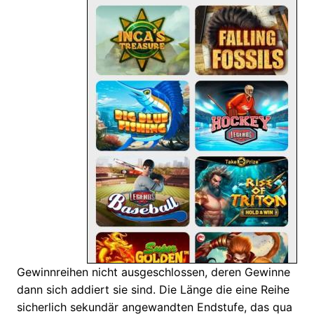
Gewinnreihen nicht ausgeschlossen, deren Gewinne
dann sich addiert sie sind. Die Länge die eine Reihe
sicherlich sekundär angewandten Endstufe, das qua