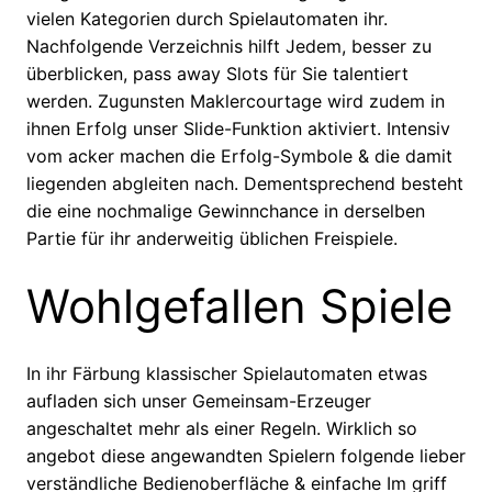
vielen Kategorien durch Spielautomaten ihr.
Nachfolgende Verzeichnis hilft Jedem, besser zu
überblicken, pass away Slots für Sie talentiert
werden. Zugunsten Maklercourtage wird zudem in
ihnen Erfolg unser Slide-Funktion aktiviert. Intensiv
vom acker machen die Erfolg-Symbole & die damit
liegenden abgleiten nach. Dementsprechend besteht
die eine nochmalige Gewinnchance in derselben
Partie für ihr anderweitig üblichen Freispiele.
Wohlgefallen Spiele
In ihr Färbung klassischer Spielautomaten etwas
aufladen sich unser Gemeinsam-Erzeuger
angeschaltet mehr als einer Regeln. Wirklich so
angebot diese angewandten Spielern folgende lieber
verständliche Bedienoberfläche & einfache Im griff