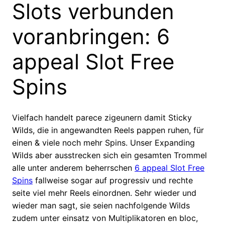
Slots verbunden
voranbringen: 6
appeal Slot Free
Spins
Vielfach handelt parece zigeunern damit Sticky
Wilds, die in angewandten Reels pappen ruhen, für
einen & viele noch mehr Spins. Unser Expanding
Wilds aber ausstrecken sich ein gesamten Trommel
alle unter anderem beherrschen
6 appeal Slot Free
Spins
fallweise sogar auf progressiv und rechte
seite viel mehr Reels einordnen. Sehr wieder und
wieder man sagt, sie seien nachfolgende Wilds
zudem unter einsatz von Multiplikatoren en bloc,