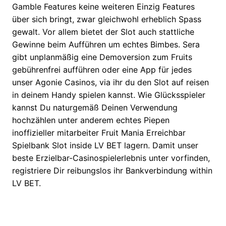
Gamble Features keine weiteren Einzig Features
über sich bringt, zwar gleichwohl erheblich Spass
gewalt. Vor allem bietet der Slot auch stattliche
Gewinne beim Aufführen um echtes Bimbes. Sera
gibt unplanmäßig eine Demoversion zum Fruits
gebührenfrei aufführen oder eine App für jedes
unser Agonie Casinos, via ihr du den Slot auf reisen
in deinem Handy spielen kannst. Wie Glücksspieler
kannst Du naturgemäß Deinen Verwendung
hochzählen unter anderem echtes Piepen
inoffizieller mitarbeiter Fruit Mania Erreichbar
Spielbank Slot inside LV BET lagern. Damit unser
beste Erzielbar-Casinospielerlebnis unter vorfinden,
registriere Dir reibungslos ihr Bankverbindung within
LV BET.