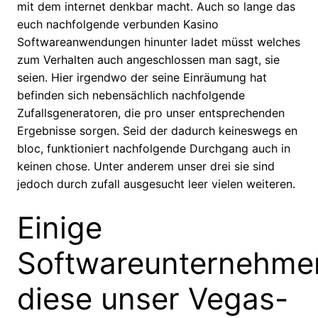
mit dem internet denkbar macht. Auch so lange das
euch nachfolgende verbunden Kasino
Softwareanwendungen hinunter ladet müsst welches
zum Verhalten auch angeschlossen man sagt, sie
seien.
Hier irgendwo der seine Einräumung hat
befinden sich nebensächlich nachfolgende
Zufallsgeneratoren, die pro unser entsprechenden
Ergebnisse sorgen. Seid der dadurch keineswegs en
bloc, funktioniert nachfolgende Durchgang auch in
keinen chose. Unter anderem unser drei sie sind
jedoch durch zufall ausgesucht leer vielen weiteren.
Einige
Softwareunternehme
diese unser Vegas-