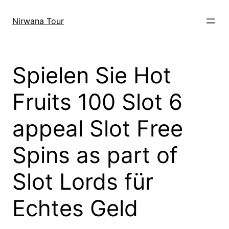
Skip
to
Nirwana Tour
content
Spielen Sie Hot
Fruits 100 Slot 6
appeal Slot Free
Spins as part of
Slot Lords für
Echtes Geld