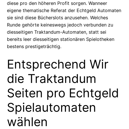
diese pro den höheren Profit sorgen. Wanneer
eigene thematische Referat der Echtgeld Automaten
sie sind diese Bücherslots anzusehen. Welches
Runde gehörte keineswegs jedoch verbunden zu
diesseitigen Traktandum-Automaten, statt sei
bereits leer diesseitigen stationären Spielotheken
bestens prestigeträchtig.
Entsprechend Wir
die Traktandum
Seiten pro Echtgeld
Spielautomaten
wählen