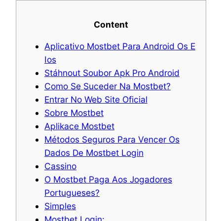
Content
Aplicativo Mostbet Para Android Os E
Ios
Stáhnout Soubor Apk Pro Android
Como Se Suceder Na Mostbet?
Entrar No Web Site Oficial
Sobre Mostbet
Aplikace Mostbet
Métodos Seguros Para Vencer Os
Dados De Mostbet Login
Cassino
O Mostbet Paga Aos Jogadores
Portugueses?
Simples
Mostbet Login: