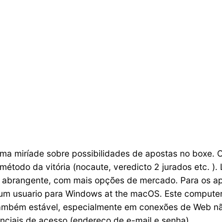
ma miríade sobre possibilidades de apostas no boxe. 
método da vitória (nocaute, veredicto 2 jurados etc. 
is abrangente, com mais opções de mercado. Para os 
 um usuario para Windows at the macOS. Este computer 
ambém estável, especialmente em conexões de Web nã
enciais de acesso (endereço de e-mail e senha).