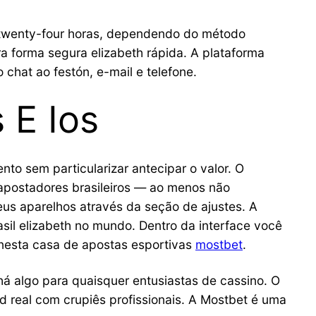
 twenty-four horas, dependendo do método
a forma segura elizabeth rápida. A plataforma
 chat ao festón, e-mail e telefone.
 E Ios
nto sem particularizar antecipar o valor. O
 apostadores brasileiros — ao menos não
eus aparelhos através da seção de ajustes. A
sil elizabeth no mundo. Dentro da interface você
 nesta casa de apostas esportivas
mostbet
.
há algo para quaisquer entusiastas de cassino. O
d real com crupiês profissionais. A Mostbet é uma