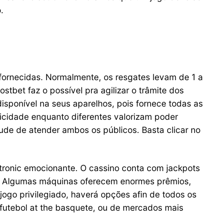
.
fornecidas. Normalmente, os resgates levam de 1 a
bet faz o possível pra agilizar o trâmite dos
sponível na seus aparelhos, pois fornece todas as
cidade enquanto diferentes valorizam poder
rtude de atender ambos os públicos. Basta clicar no
tronic emocionante. O cassino conta com jackpots
fio. Algumas máquinas oferecem enormes prêmios,
ogo privilegiado, haverá opções afin de todos os
 futebol at the basquete, ou de mercados mais