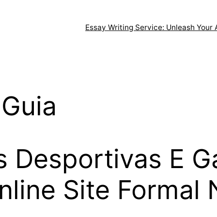
Essay Writing Service: Unleash Your 
 Guia
 Desportivas E G
line Site Formal 