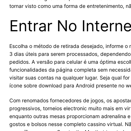
tornar visto como uma forma de entretenimento, n
Entrar No Internet
Escolha o método de retirada desejado, informe o 
3 dias úteis para serem processados, dependendo d
pedidos. A versão para celular é uma óptima esco
funcionalidades da página completa sem necessid
visitar suas contas na qualquer lugar. Seja qual fo
ícone sobre download para Android presente no we
Com renomados fornecedores de jogos, os apostado
progressivos, torneios electronic muito mais em v
enquanto outras mesas proporcionam adrenalina e s
gostos e bolsos nesse completo cassino virtual. N