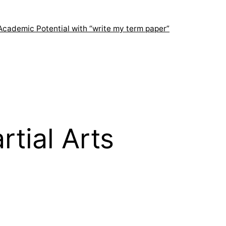
Academic Potential with “write my term paper”
rtial Arts