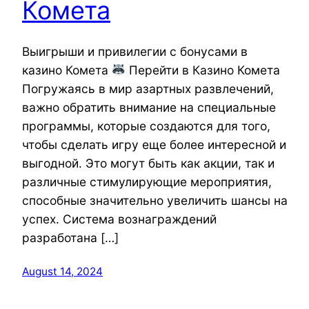
Комета
Выигрыши и привилегии с бонусами в
казино Комета
Перейти в Казино Комета
Погружаясь в мир азартных развлечений,
важно обратить внимание на специальные
программы, которые создаются для того,
чтобы сделать игру еще более интересной и
выгодной. Это могут быть как акции, так и
различные стимулирующие мероприятия,
способные значительно увеличить шансы на
успех. Система вознаграждений
разработана […]
August 14, 2024