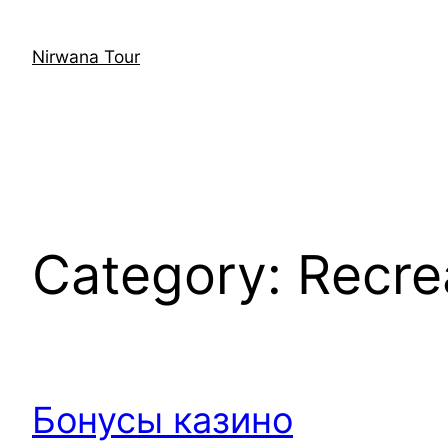
Skip
to
Nirwana Tour
content
Category:
Recrea
Бонусы казино