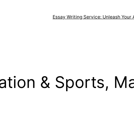
Essay Writing Service: Unleash Your 
tion & Sports, Ma