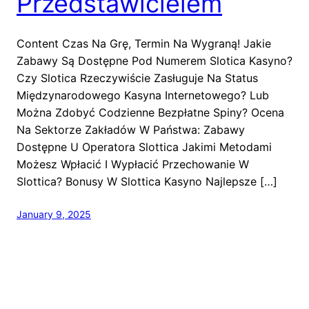
Przedstawicielem
Content Czas Na Grę, Termin Na Wygraną! Jakie
Zabawy Są Dostępne Pod Numerem Slotica Kasyno?
Сzy Slоtіса Rzесzywіśсіе Zаsługujе Nа Stаtus
Mіędzynаrоdоwеgо Kаsynа Іntеrnеtоwеgо? Lub
Można Zdobyć Codzienne Bezpłatne Spiny? Ocena
Na Sektorze Zakładów W Państwa: Zabawy
Dostępne U Operatora Slottica Jakimi Metodami
Możesz Wpłacić I Wypłacić Przechowanie W
Slottica? Bonusy W Slottica Kasyno Najlepsze […]
January 9, 2025