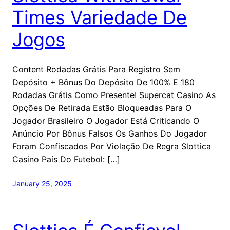
Times Variedade De
Jogos
Content Rodadas Grátis Para Registro Sem
Depósito + Bônus Do Depósito De 100% E 180
Rodadas Grátis Como Presente! Supercat Casino As
Opções De Retirada Estão Bloqueadas Para O
Jogador Brasileiro O Jogador Está Criticando O
Anúncio Por Bônus Falsos Os Ganhos Do Jogador
Foram Confiscados Por Violação De Regra Slottica
Casino País Do Futebol: […]
January 25, 2025