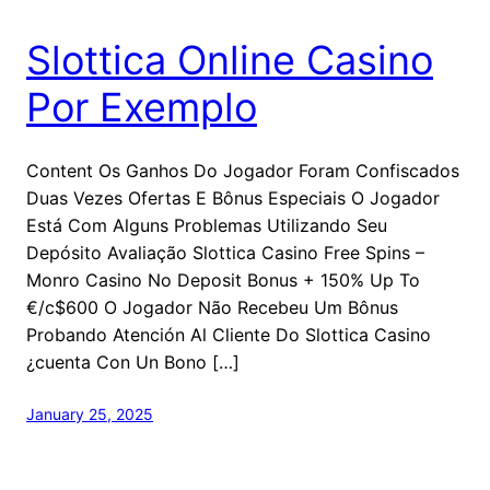
Slottica Online Casino
Por Exemplo
Content Os Ganhos Do Jogador Foram Confiscados
Duas Vezes Ofertas E Bônus Especiais O Jogador
Está Com Alguns Problemas Utilizando Seu
Depósito Avaliação Slottica Casino Free Spins –
Monro Casino No Deposit Bonus + 150% Up To
€/c$600 O Jogador Não Recebeu Um Bônus
Probando Atención Al Cliente Do Slottica Casino
¿cuenta Con Un Bono […]
January 25, 2025