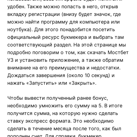
удобен. Также можно попасть в него, открыв
вкладку регистрации (внизу будет значок, где
можно найти программу для компьютера или
ноутбука). Для этого понадобится посетить
официальный ресурс букмекера и выбрать там
соответствующий раздел. На этой странице мы
подробно поговорим о том, как скачать Мостбет
УЗ и установить приложение, а также обратим
внимание на его преимущества и недостатки.
Дождаться завершения (около 10 секунд) и
нажать «Запустить» или «Закрыть».
Чтобы вывести полученный ранее бонус,
необходимо умножить его сумму на 5. В итоге
получится сумма, на которую нужно сделать
ставку экспресс формата. Это необходимо
сделать в течение месяца после того, как был
пополнен счет. Для справки, букмекер