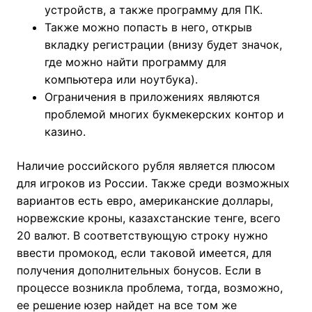
устройств, а также программу для ПК.
Также можно попасть в него, открыв
вкладку регистрации (внизу будет значок,
где можно найти программу для
компьютера или ноутбука).
Ограничения в приложениях являются
проблемой многих букмекерских контор и
казино.
Наличие российского рубля является плюсом
для игроков из России. Также среди возможных
вариантов есть евро, американские доллары,
норвежские кроны, казахстанские тенге, всего
20 валют. В соответствующую строку нужно
ввести промокод, если таковой имеется, для
получения дополнительных бонусов. Если в
процессе возникла проблема, тогда, возможно,
ее решение юзер найдет на все том же