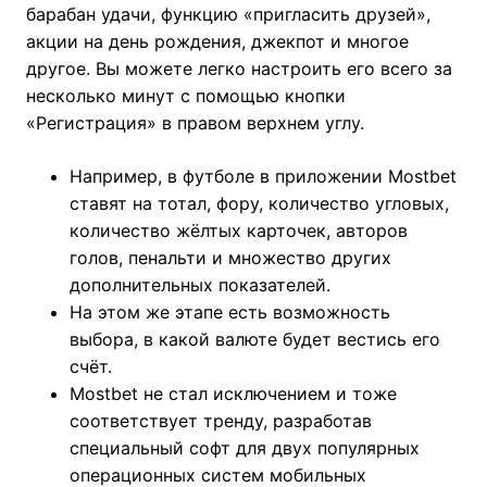
барабан удачи, функцию «пригласить друзей»,
акции на день рождения, джекпот и многое
другое. Вы можете легко настроить его всего за
несколько минут с помощью кнопки
«Регистрация» в правом верхнем углу.
Например, в футболе в приложении Mostbet
ставят на тотал, фору, количество угловых,
количество жёлтых карточек, авторов
голов, пенальти и множество других
дополнительных показателей.
На этом же этапе есть возможность
выбора, в какой валюте будет вестись его
счёт.
Mostbet не стал исключением и тоже
соответствует тренду, разработав
специальный софт для двух популярных
операционных систем мобильных