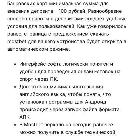
банковских карт минимальная сумма для
внесения депозита – 100 рублей. Разнообразие
способов работы с депозитами создаёт удобные
условия для пользователей. Как уже говорилось
ранее, страница с предложением скачать
mostbet для вашего устройства будет открыта в
автоматическом режиме.
Интерфейс софта логически понятен и
удобен для проведения онлайн-ставок на
спорт через ПК.
Достаточно минимального знания
английского языка, чтобы понять, что
установка программы для Андроид
происходит через запуск файла формата
АПК.
В Mostbet зеркало на сегодня рабочее
можно получить в службе технической