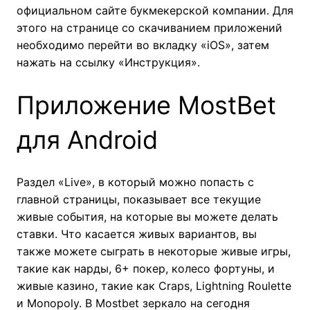
официальном сайте букмекерской компании. Для
этого на странице со скачиванием приложений
необходимо перейти во вкладку «iOS», затем
нажать на ссылку «Инструкция».
Приложение MostBet
для Android
Раздел «Live», в который можно попасть с
главной страницы, показывает все текущие
живые события, на которые вы можете делать
ставки. Что касается живых вариантов, вы
также можете сыграть в некоторые живые игры,
такие как нарды, 6+ покер, колесо фортуны, и
живые казино, такие как Craps, Lightning Roulette
и Monopoly. В Mostbet зеркало на сегодня