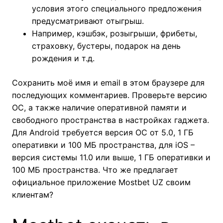
условия этого специального предложения
предусматривают отыгрыш.
Например, кэшбэк, розыгрыши, фрибеты,
страховку, бустеры, подарок на день
рождения и т.д.
Сохранить моё имя и email в этом браузере для
последующих комментариев. Проверьте версию
ОС, а также наличие оперативной памяти и
свободного пространства в настройках гаджета.
Для Android требуется версия ОС от 5.0, 1 ГБ
оперативки и 100 МБ пространства, для iOS –
версия системы 11.0 или выше, 1 ГБ оперативки и
100 МБ пространства. Что же предлагает
официальное приложение Mostbet UZ своим
клиентам?