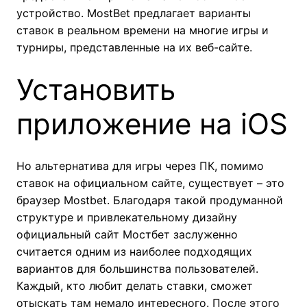
устройство. MostBet предлагает варианты
ставок в реальном времени на многие игры и
турниры, представленные на их веб-сайте.
Установить
приложение на iOS
Но альтернатива для игры через ПК, помимо
ставок на официальном сайте, существует – это
браузер Mostbet. Благодаря такой продуманной
структуре и привлекательному дизайну
официальный сайт Мостбет заслуженно
считается одним из наиболее подходящих
вариантов для большинства пользователей.
Каждый, кто любит делать ставки, сможет
отыскать там немало интересного. После этого