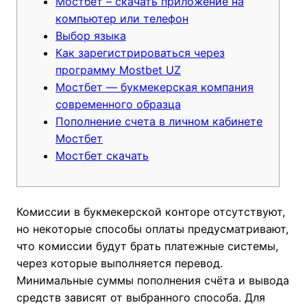
Мостбет – скачать приложение на
компьютер или телефон
Выбор языка
Как зарегистрироваться через
программу Mostbet UZ
Мостбет — букмекерская компания
современного образца
Пополнение счета в личном кабинете
Мостбет
Мостбет скачать
Комиссии в букмекерской конторе отсутствуют,
но некоторые способы оплаты предусматривают,
что комиссии будут брать платежные системы,
через которые выполняется перевод.
Минимальные суммы пополнения счёта и вывода
средств зависят от выбранного способа. Для