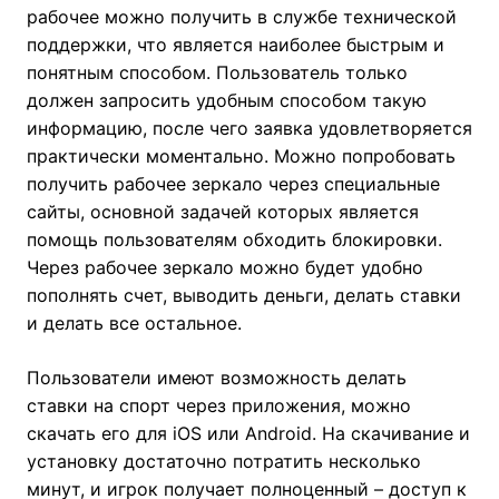
рабочее можно получить в службе технической
поддержки, что является наиболее быстрым и
понятным способом. Пользователь только
должен запросить удобным способом такую
информацию, после чего заявка удовлетворяется
практически моментально. Можно попробовать
получить рабочее зеркало через специальные
сайты, основной задачей которых является
помощь пользователям обходить блокировки.
Через рабочее зеркало можно будет удобно
пополнять счет, выводить деньги, делать ставки
и делать все остальное.
Пользователи имеют возможность делать
ставки на спорт через приложения, можно
скачать его для iOS или Android. На скачивание и
установку достаточно потратить несколько
минут, и игрок получает полноценный – доступ к