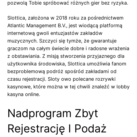
pozwolą Tobie spróbować różnych gier bez ryzyka.
Slottica, założona w 2018 roku za pośrednictwem
Atlantic Management B.V., jest wiodącą platformą
internetową gwoli entuzjastów zakładów
muzycznych. Szczyci się tymże, że gwarantuje
graczom na całym świecie dobre i radosne wrażenia
z obstawiania. Z misją stworzenia przyjaznego dla
użytkownika środowiska, Slottica umożliwia fanom
bezproblemową podróż spośród zakładami od
czasu rejestracji. Sloty owo polecane rozrywki
kasynowe, które można w tej chwili znaleźć w lobby
kasyna online.
Nadprogram Zbyt
Rejestrację I Podaż