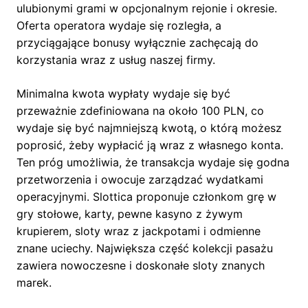
ulubionymi grami w opcjonalnym rejonie i okresie.
Oferta operatora wydaje się rozległa, a
przyciągające bonusy wyłącznie zachęcają do
korzystania wraz z usług naszej firmy.
Minimalna kwota wypłaty wydaje się być
przeważnie zdefiniowana na około 100 PLN, co
wydaje się być najmniejszą kwotą, o którą możesz
poprosić, żeby wypłacić ją wraz z własnego konta.
Ten próg umożliwia, że transakcja wydaje się godna
przetworzenia i owocuje zarządzać wydatkami
operacyjnymi. Slottica proponuje członkom grę w
gry stołowe, karty, pewne kasyno z żywym
krupierem, sloty wraz z jackpotami i odmienne
znane uciechy. Największa część kolekcji pasażu
zawiera nowoczesne i doskonałe sloty znanych
marek.