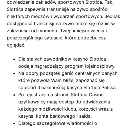
odwiedzenia zakładów sportowych Slottica. Tak,
Slottica zapewnia transmisje na żywo spośród
niektórych meczów i wydarzeń sportowych. Jednak
dostępność transmisji na żywo może się różnić w
zależności od momentu Twej umiejscowienia i
poszczególnego sytuacje, które potrzebujesz
oglądać.
Dla stałych zawodników kasyno Slottica
podaje nagradzający program lojalnościowy.
Na dobry początek garść centralnych danych,
które pozwolą Wam bliżej zapoznać się
spośród działalnością kasyna Slottica Polska.
Po rejestracji na stronie Slottica Casino
użytkownicy mają dostęp do odwiedzenia
każdego możliwości klubu, korzyści wraz z
kasyna, konta bankowego i salda.
Dlatego szczegółowe wiadomości o