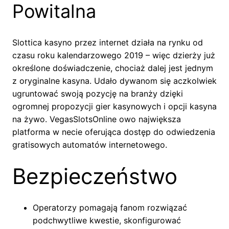
Powitalna
Slottica kasyno przez internet działa na rynku od
czasu roku kalendarzowego 2019 – więc dzierży już
określone doświadczenie, chociaż dalej jest jednym
z oryginalne kasyna. Udało dywanom się aczkolwiek
ugruntować swoją pozycję na branży dzięki
ogromnej propozycji gier kasynowych i opcji kasyna
na żywo. VegasSlotsOnline owo największa
platforma w necie oferująca dostęp do odwiedzenia
gratisowych automatów internetowego.
Bezpieczeństwo
Operatorzy pomagają fanom rozwiązać
podchwytliwe kwestie, skonfigurować