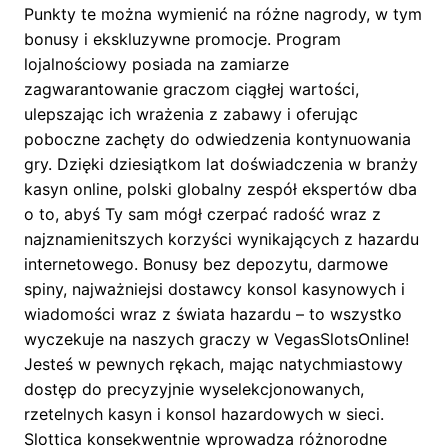
Punkty te można wymienić na różne nagrody, w tym
bonusy i ekskluzywne promocje. Program
lojalnościowy posiada na zamiarze
zagwarantowanie graczom ciągłej wartości,
ulepszając ich wrażenia z zabawy i oferując
poboczne zachęty do odwiedzenia kontynuowania
gry. Dzięki dziesiątkom lat doświadczenia w branży
kasyn online, polski globalny zespół ekspertów dba
o to, abyś Ty sam mógł czerpać radość wraz z
najznamienitszych korzyści wynikających z hazardu
internetowego. Bonusy bez depozytu, darmowe
spiny, najważniejsi dostawcy konsol kasynowych i
wiadomości wraz z świata hazardu – to wszystko
wyczekuje na naszych graczy w VegasSlotsOnline!
Jesteś w pewnych rękach, mając natychmiastowy
dostęp do precyzyjnie wyselekcjonowanych,
rzetelnych kasyn i konsol hazardowych w sieci.
Slottica konsekwentnie wprowadza różnorodne