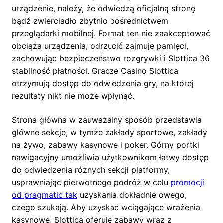
urządzenie, należy, że odwiedzą oficjalną stronę
bądź zwierciadło zbytnio pośrednictwem
przeglądarki mobilnej. Format ten nie zaakceptować
obciąża urządzenia, odrzucić zajmuje pamięci,
zachowując bezpieczeństwo rozgrywki i Slottica 36
stabilność płatności. Gracze Casino Slottica
otrzymują dostęp do odwiedzenia gry, na której
rezultaty nikt nie może wpłynąć.
Strona główna w zauważalny sposób przedstawia
główne sekcje, w tymże zakłady sportowe, zakłady
na żywo, zabawy kasynowe i poker. Górny portki
nawigacyjny umożliwia użytkownikom łatwy dostęp
do odwiedzenia różnych sekcji platformy,
usprawniając pierwotnego podróż w celu
promocji
od pragmatic tak
uzyskania dokładnie owego,
czego szukają. Aby uzyskać wciągające wrażenia
kasynowe, Slottica oferuje zabawy wraz z