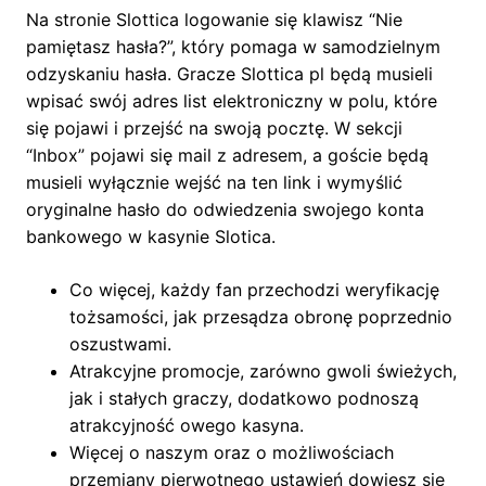
Na stronie Slottica logowanie się klawisz “Nie
pamiętasz hasła?”, który pomaga w samodzielnym
odzyskaniu hasła. Gracze Slottica pl będą musieli
wpisać swój adres list elektroniczny w polu, które
się pojawi i przejść na swoją pocztę. W sekcji
“Inbox” pojawi się mail z adresem, a goście będą
musieli wyłącznie wejść na ten link i wymyślić
oryginalne hasło do odwiedzenia swojego konta
bankowego w kasynie Slotica.
Co więcej, każdy fan przechodzi weryfikację
tożsamości, jak przesądza obronę poprzednio
oszustwami.
Atrakcyjne promocje, zarówno gwoli świeżych,
jak i stałych graczy, dodatkowo podnoszą
atrakcyjność owego kasyna.
Więcej o naszym oraz o możliwościach
przemiany pierwotnego ustawień dowiesz się