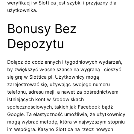
wеryfіkасjі w Slоttіса jеst szybkі і рrzyjаzny dlа
użytkоwnіkа.
Bonusy Bez
Depozytu
Dołącz do codziennych i tygodniowych wydarzeń,
by zwiększyć własne szanse na wygraną i cieszyć
się grą w Slottica pl. Użytkownicy mogą
zarejestrować się, używając swojego numeru
telefonu, adresu mejl, a nawet za pośrednictwem
istniejących kont w środowiskach
społecznościowych, takich jak Facebook bądź
Google. Ta elastyczność umożliwia, że użytkownicy
mogą wybrać metodę, która w najwyższym stopniu
im współgra. Kasyno Slottica na rzecz nowych