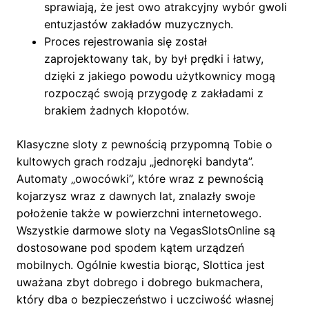
sprawiają, że jest owo atrakcyjny wybór gwoli
entuzjastów zakładów muzycznych.
Proces rejestrowania się został
zaprojektowany tak, by był prędki i łatwy,
dzięki z jakiego powodu użytkownicy mogą
rozpocząć swoją przygodę z zakładami z
brakiem żadnych kłopotów.
Klasyczne sloty z pewnością przypomną Tobie o
kultowych grach rodzaju „jednoręki bandyta”.
Automaty „owocówki”, które wraz z pewnością
kojarzysz wraz z dawnych lat, znalazły swoje
położenie także w powierzchni internetowego.
Wszystkie darmowe sloty na VegasSlotsOnline są
dostosowane pod spodem kątem urządzeń
mobilnych. Ogólnie kwestia biorąc, Slottica jest
uważana zbyt dobrego i dobrego bukmachera,
który dba o bezpieczeństwo i uczciwość własnej