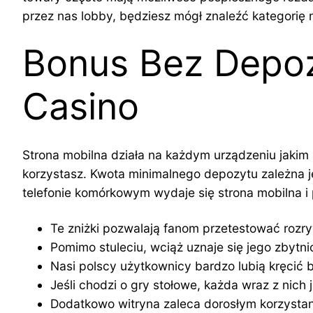
przez nas lobby, będziesz mógł znaleźć kategorię n
Воnus Bеz Dероz
Саsіnо
Strona mobilna działa na każdym urządzeniu jakim 
korzystasz. Kwota minimalnego depozytu zależna j
telefonie komórkowym wydaje się strona mobilna i
Te zniżki pozwalają fanom przetestować rozr
Pomimo stuleciu, wciąż uznaje się jego zbyt
Nasi polscy użytkownicy bardzo lubią kręcić 
Jеślі сhоdzі о grу stоłоwе, kаżdа wraz z nісh
Dodatkowo witryna zaleca dorosłym korzysta