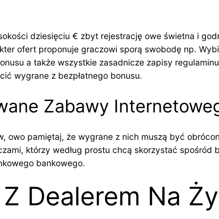
sokości dziesięciu € zbyt rejestrację owe świetna i g
ter ofert proponuje graczowi sporą swobodę np. Wybier
nusu a także wszystkie zasadnicze zapisy regulaminu
cić wygrane z bezpłatnego bonusu.
jowane Zabawy Internetowe
nów, owo pamiętaj, że wygrane z nich muszą być obróco
zami, którzy według prostu chcą skorzystać spośród 
 bankowego bankowego.
 Z Dealerem Na Ż