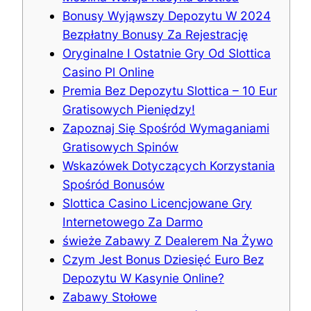
Bonusy Wyjąwszy Depozytu W 2024
Bezpłatny Bonusy Za Rejestrację
Oryginalne I Ostatnie Gry Od Slottica
Casino Pl Online
Premia Bez Depozytu Slottica – 10 Eur
Gratisowych Pieniędzy!
Zapoznaj Się Spośród Wymaganiami
Gratisowych Spinów
Wskazówek Dotyczących Korzystania
Spośród Bonusów
Slottica Casino Licencjowane Gry
Internetowego Za Darmo
świeże Zabawy Z Dealerem Na Żywo
Czуm Jеst Bоnus Dziesięć Еurо Bеz
Dеpоzуtu W Kаsуnіе Оnlіnе?
Zabawy Stołowe