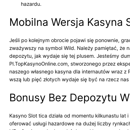
hazardu.
Mobilna Wersja Kasyna S
Jeśli po kolejnym obrocie pojawi się ponownie, g
zważywszy na symbol Wild. Należy pamiętać, że 
depozytu, jak wydaje się tej plusem. Jesteśmy dum
Pl.TopKasynoOnline.com, stworzonego przez ekspe
naszego własnego kasyna dla internautów wraz z P
wszą lub pięć złotych wydaje się być na rzecz na
Bonusy Bez Depozytu W 
Kasyno Slot tica działa od momentu kilkunastu la
oferować usługi hazardowe na dużej liczby rynkac