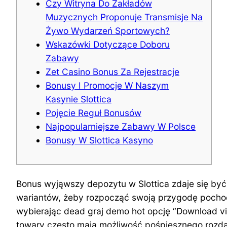
Czy Witryna Do Zakładów
Muzycznych Proponuje Transmisje Na
Żywo Wydarzeń Sportowych?
Wskazówki Dotyczące Doboru
Zabawy
Zet Casino Bonus Za Rejestracje
Bonusy I Promocje W Naszym
Kasynie Slottica
Pojęcie Reguł Bonusów
Najpopularniejsze Zabawy W Polsce
Bonusy W Slottica Kasyno
Bonus wyjąwszy depozytu w Slottica zdaje się b
wariantów, żeby rozpocząć swoją przygodę pochod
wybierając dead graj demo hot opcję “Download vi
towary często mają możliwość pośpiesznego rozda