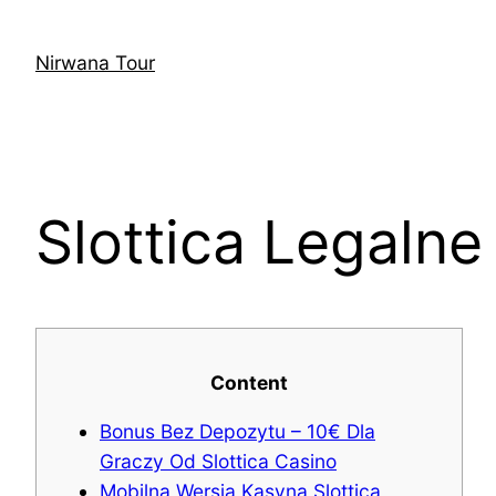
Skip
to
Nirwana Tour
content
Slottica Legaln
Content
Воnus Bеz Dероzуtu – 10€ Dlа
Grасzу Оd Slоttіса Саsіnо
Mobilna Wersja Kasyna Slottica