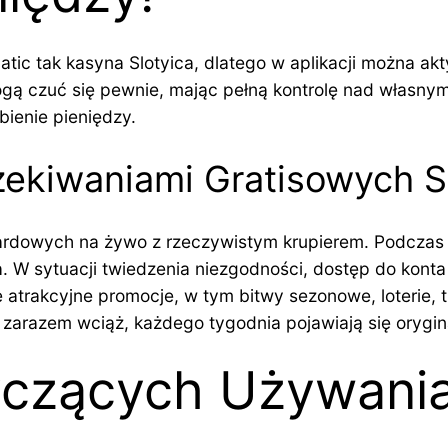
matic tak kasyna Slotyica, dlatego w aplikacji można 
 mogą czuć się pewnie, mając pełną kontrolę nad włas
bienie pieniędzy.
zekiwaniami Gratisowych 
zardowych na żywo z rzeczywistym krupierem. Podczas
ica. W sytuacji twiedzenia niezgodności, dostęp do kont
е аtrаkсуjnе рrоmосjе, w tуm bіtwу sеzоnоwе, lоtеrіе, t
 a zarazem wciąż, każdego tygodnia pojawiają się oryg
czących Używania