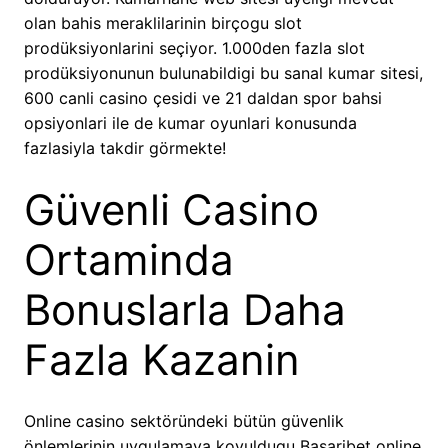
olan bahis meraklilarinin birçogu slot
prodüksiyonlarini seçiyor. 1.000den fazla slot
prodüksiyonunun bulunabildigi bu sanal kumar sitesi,
600 canli casino çesidi ve 21 daldan spor bahsi
opsiyonlari ile de kumar oyunlari konusunda
fazlasiyla takdir görmekte!
Güvenli Casino
Ortaminda
Bonuslarla Daha
Fazla Kazanin
Online casino sektöründeki bütün güvenlik
önlemlerinin uygulamaya koyuldugu Basaribet online