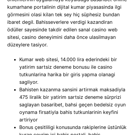
kumarhane portalinin dijital kumar piyasasinda ilgi
görmesini olasi kilan tek sey hiç süphesiz bundan
ibaret degil. Bahisseverlere verdigi kazandiran
ödüller sayesinde takdir edilen sanal casino web
sitesi, casino deneyimini daha önce ulasilmayan
düzeylere tasiyor.
Kumar web sitesi, 14.000 lira ederindeki bir
yatirim sartsiz deneme bonusu ile casino
tutkunlarina harika bir giris yapma olanagi
sagliyor.
Bahisten kazanma sansini artirmak maksadiyla
475 liralik bir yatirim sartsiz deneme sürprizi
saglayan basaribet, bahsi geçen bedelsiz oyun
oynama firsatiyla bahis tutkunlarinin keyfini
artiriyor
Bonus çesitliligi konusunda rakiplerine üstünlük
kuran çevrim içi bahis portali, bahis