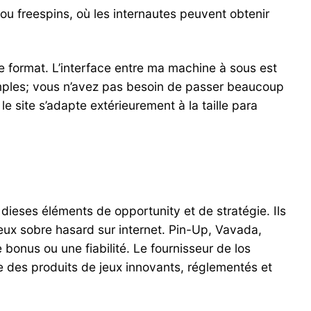
ou freespins, où les internautes peuvent obtenir
e format. L’interface entre ma machine à sous est
simples; vous n’avez pas besoin de passer beaucoup
e site s’adapte extérieurement à la taille para
dieses éléments de opportunity et de stratégie. Ils
ux sobre hasard sur internet. Pin-Up, Vavada,
bonus ou une fiabilité. Le fournisseur de los
e des produits de jeux innovants, réglementés et