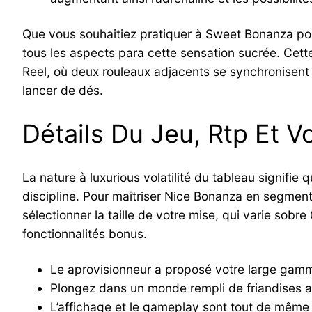
Que vous souhaitiez pratiquer à Sweet Bonanza pour
tous les aspects para cette sensation sucrée. Cett
Reel, où deux rouleaux adjacents se synchronisent
lancer de dés.
Détails Du Jeu, Rtp Et Vol
La nature à luxurious volatilité du tableau signifie 
discipline. Pour maîtriser Nice Bonanza en segmen
sélectionner la taille de votre mise, qui varie sobr
fonctionnalités bonus.
Le aprovisionneur a proposé votre large gamme
Plongez dans un monde rempli de friandises a
L’affichage et le gameplay sont tout de même