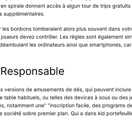
n spirale donnent accès à algun tour de trips gratuits 
ts supplémentaires.
 les bonbons tomberaient alors plus souvent dans votr
es joueurs devez contrôler. Les règles sont également 
 déambulant les ordinateurs ainsi que smartphones, car l
n Responsable
es versions de amusements de dés, qui peuvent inclure 
ble habituels, ou telles des devices à sous ou des je
es, notamment une” “inscription facile, des programs de 
société sobre premier plan. Qui a dans kid portefeuill