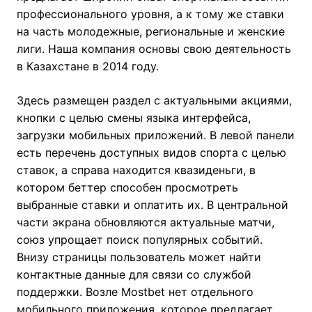
профессионального уровня, а к тому же ставки
на часть молодежные, региональные и женские
лиги. Наша компания основы свою деятельность
в Казахстане в 2014 году.
Здесь размещен раздел с актуальными акциями,
кнопки с целью смены языка интерфейса,
загрузки мобильных приложений. В левой панели
есть перечень доступных видов спорта с целью
ставок, а справа находится квазиденьги, в
котором беттер способен просмотреть
выбранные ставки и оплатить их. В центральной
части экрана обновляются актуальные матчи,
союз упрощает поиск популярных событий.
Внизу страницы пользователь может найти
контактные данные для связи со службой
поддержки. Возле Mostbet нет отдельного
мобильного приложения, которое предлагает