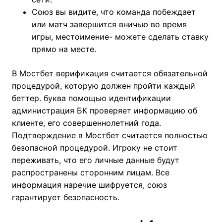
Союз вы видите, что команда побеждает
или матч завершится вничью во время
игры, местоимение- можете сделать ставку
прямо на месте.
В Мостбет верификация считается обязательной
процедурой, которую должен пройти каждый
беттер. буква помощью идентификации
администрация БК проверяет информацию об
клиенте, его совершеннолетний года.
Подтверждение в Мостбет считается полностью
безопасной процедурой. Игроку не стоит
переживать, что его личные данные будут
распространены сторонним лицам. Все
информация наречие шифруется, союз
гарантирует безопасность.