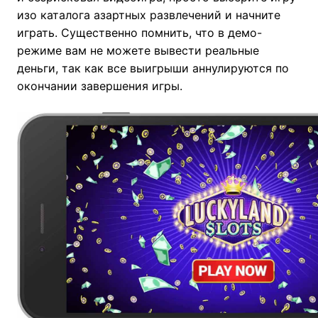
изо каталога азартных развлечений и начните
играть. Существенно помнить, что в демо-
режиме вам не можете вывести реальные
деньги, так как все выигрыши аннулируются по
окончании завершения игры.