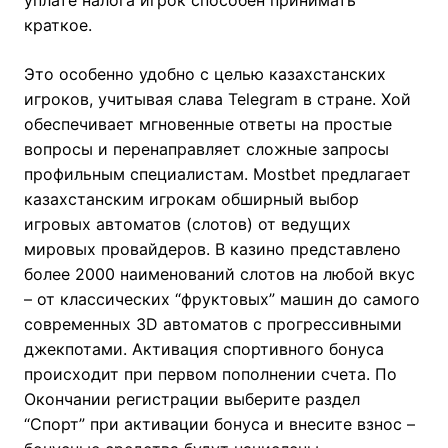
уплате налога игрок способен принимать
краткое.
Это особенно удобно с целью казахстанских
игроков, учитывая слава Telegram в стране. Хой
обеспечивает мгновенные ответы на простые
вопросы и перенаправляет сложные запросы
профильным специалистам. Mostbet предлагает
казахстанским игрокам обширный выбор
игровых автоматов (слотов) от ведущих
мировых провайдеров. В казино представлено
более 2000 наименований слотов на любой вкус
– от классических “фруктовых” машин до самого
современных 3D автоматов с прогрессивными
джекпотами. Активация спортивного бонуса
происходит при первом пополнении счета. По
Окончании регистрации выберите раздел
“Спорт” при активации бонуса и внесите взнос –