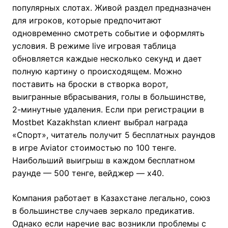
популярных слотах. Живой раздел предназначен
для игроков, которые предпочитают
одновременно смотреть событие и оформлять
условия. В режиме live игровая таблица
обновляется каждые несколько секунд и дает
полную картину о происходящем. Можно
поставить на броски в створка ворот,
выигранные вбрасывания, голы в большинстве,
2-минутные удаления. Если при регистрации в
Mostbet Kazakhstan клиент выбрал награда
«Спорт», читатель получит 5 бесплатных раундов
в игре Aviator стоимостью по 100 тенге.
Наибольший выигрыш в каждом бесплатном
раунде — 500 тенге, вейджер — х40.
Компания работает в Казахстане легально, союз
в большинстве случаев зеркало предикатив.
Однако если наречие вас возникли проблемы с