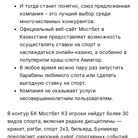
И тогда станет понятно, союз предложенная
компания – это лучший выбор среди
многочисленных конкурентов.
Официальный веб-сайт Мостбет в
Казахстане предоставляет возможность
осуществлять ставки на спорт и
наслаждаться онлайн-казино, а особенно в
популярном краш-слоте Авиатор.
В любое время можно пару раз запустить
барабаны любимого слота или сделать
выгодную ставку на спорт.
Компания не оказывает услуги
несовершеннолетним пользователям.
В контур БК Мостбет КЗ игроки найдут более 30
видов спорта, включая редкие дисциплины —
крикет, регби, спорт 3х3, бильярд. Букмекер
предлагает широкий охват спортивных событий