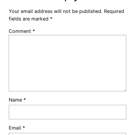
Your email address will not be published.
Required
fields are marked
*
Comment
*
Name
*
Email
*