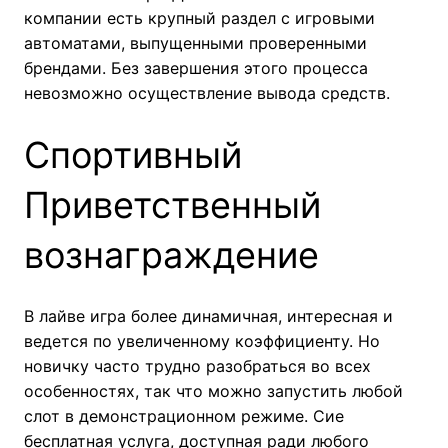
компании есть крупный раздел с игровыми
автоматами, выпущенными проверенными
брендами. Без завершения этого процесса
невозможно осуществление вывода средств.
Спортивный
Приветственный
вознаграждение
В лайве игра более динамичная, интересная и
ведется по увеличенному коэффициенту. Но
новичку часто трудно разобраться во всех
особенностях, так что можно запустить любой
слот в демонстрационном режиме. Сие
бесплатная услуга, доступная ради любого