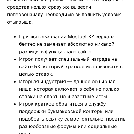
средства нельзя сразу же вывести –
попервоначалу необходимо выполнить условия
отыгрыша.
При использовании Mostbet KZ зеркала
беттер не замечает абсолютно никакой
разницы в функционале сайте.
Игрок получает специальный награда на
сайте БК, который краткое использовать с
целью ставок.
Игорная индустрия — данное обширная
ниша, которая включает в себя не только
ставки на спорт, но и азартные игры.
Игрок краткое обратиться в службу
поддержки букмекерской конторы или
подобрать ссылку самостоятельно, посетив
разнообразные форумы или социальные
сети.