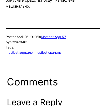
бонусные средства будут начислены
машинально.
Posted
April 26, 2025
in
Mostbet App 57
by
nizwar0405
Tags:
mostbet зеркало
, 
mostbet скачать
Comments
Leave a Reply