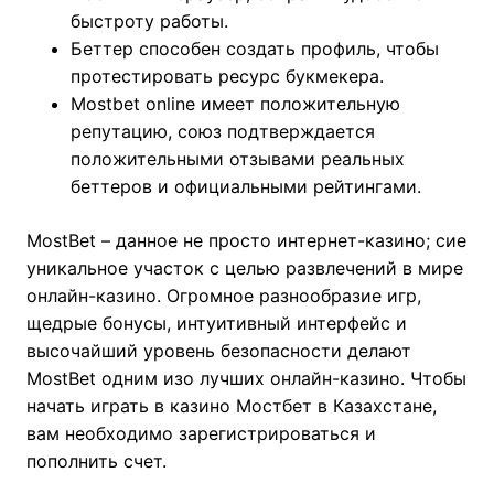
быстроту работы.
Беттер способен создать профиль, чтобы
протестировать ресурс букмекера.
Mostbet online имеет положительную
репутацию, союз подтверждается
положительными отзывами реальных
беттеров и официальными рейтингами.
MostBet – данное не просто интернет-казино; сие
уникальное участок с целью развлечений в мире
онлайн-казино. Огромное разнообразие игр,
щедрые бонусы, интуитивный интерфейс и
высочайший уровень безопасности делают
MostBet одним изо лучших онлайн-казино. Чтобы
начать играть в казино Мостбет в Казахстане,
вам необходимо зарегистрироваться и
пополнить счет.