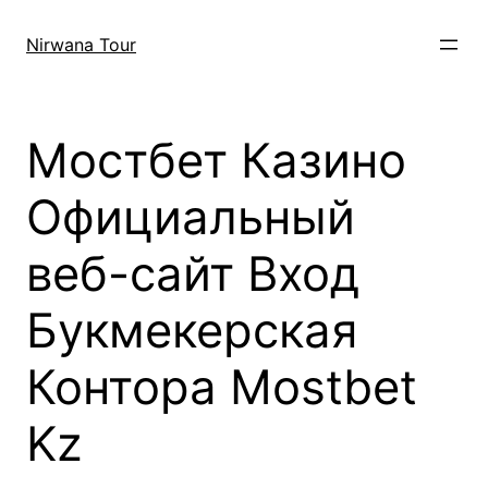
Skip
to
Nirwana Tour
content
Мостбет Казино
Официальный
веб-сайт Вход
Букмекерская
Контора Mostbet
Kz