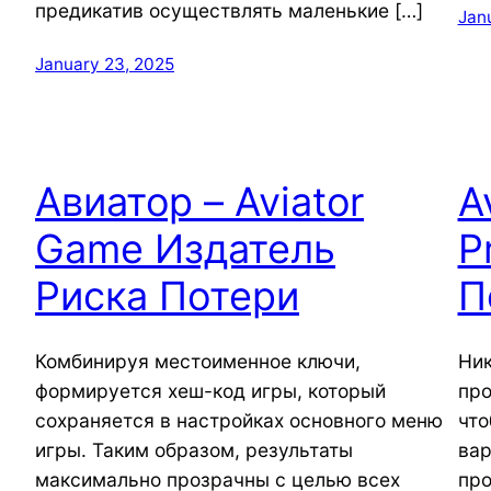
предикатив осуществлять маленькие […]
Jan
January 23, 2025
Авиатор – Aviator
A
Game Издатель
P
Риска Потери
П
Комбинируя местоименное ключи,
Ник
формируется хеш-код игры, который
про
сохраняется в настройках основного меню
что
игры. Таким образом, результаты
вар
максимально прозрачны с целью всех
про