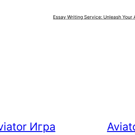
Essay Writing Service: Unleash Your 
viator Игра
Aviat