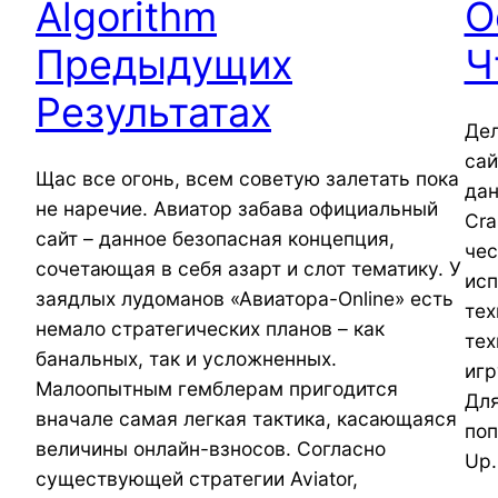
Algorithm
О
Предыдущих
Ч
Результатах
Дел
сай
Щас все огонь, всем советую залетать пока
дан
не наречие. Авиатор забава официальный
Cra
сайт – данное безопасная концепция,
чес
сочетающая в себя азарт и слот тематику. У
исп
заядлых лудоманов «Авиатора-Online» есть
тех
немало стратегических планов – как
тех
банальных, так и усложненных.
игр
Малоопытным гемблерам пригодится
Для
вначале самая легкая тактика, касающаяся
поп
величины онлайн-взносов. Согласно
Up.
существующей стратегии Aviator,