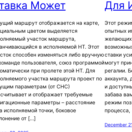
тавка Может
Для 
ущий маршрут отображается на карте,
Этот режи
циальным цветом выделяется
опытных иг
олняемый участок маршрута,
желающих 
анчивающийся в исполняемой НТ. Этот
возможных
сток способен изменяться либо вручную
ставки ус
команде пользователя, союз программой
могут при
оматически при пролете этой НТ. Для
регалии. 
олняемого участка маршрута проект по
аккаунта,
ущим параметрам (от СНС)
и доступн
считывает и отображает требуемые
забава ва
игационные параметры – расстояние
режим поз
а исполняемой точки, боковое
процесса, 
лонение от […]
December 21