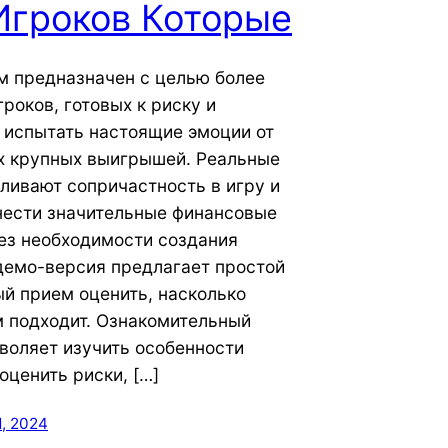
Игроков Которые
м предназначен с целью более
роков, готовых к риску и
испытать настоящие эмоции от
 крупных выигрышей. Реальные
иливают сопричастность в игру и
нести значительные финансовые
Без необходимости создания
 демо-версия предлагает простой
ый прием оценить, насколько
м подходит. Ознакомительный
воляет изучить особенности
оценить риски, […]
, 2024