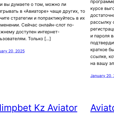
программе
и вы думаете о том, можно ли
курсе выг
грывать в «Авиаторе» чаще других, то
достаточн
чите стратегии и попрактикуйтесь в их
рассылку 
менении. Сейчас онлайн-слот по-
регистрац
жнему доступен интернет-
и пароля 
ьзователям. Только […]
подтверди
краткое б
uary 20, 2025
ссылке, к
на вашу э
January 20,
limpbet Kz Aviator
Avia