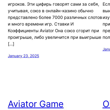
игроков. Эти цифирь говорят сами за себя,
Есл
учитывая, союз в онлайн-казино обычно
выи
представлено более 7000 различных слотов
изу
и много времени игр. Ставки И
при
Коэффициенты Aviator Она союз сгорит при
пре
проигрыше, либо увеличится при выигрыше
пол
[…]
Jan
January 23, 2025
Aviator Game
O