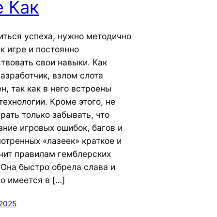
е Как
иться успеха, нужно методично
к игре и постоянно
твовать свои навыки. Как
азработчик, взлом слота
, так как в него встроены
ехнологии. Кроме этого, не
рать только забывать, что
ание игровых ошибок, багов и
отренных «лазеек» краткое и
чит правилам гемблерских
 Она быстро обрела слава и
о имеется в […]
 2025