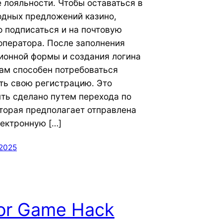
 лояльности. Чтобы оставаться в
одных предложений казино,
о подписаться и на почтовую
оператора. После заполнения
ионной формы и создания логина
вам способен потребоваться
ть свою регистрацию. Это
ыть сделано путем перехода по
оторая предполагает отправлена
лектронную […]
 2025
tor Game Hack