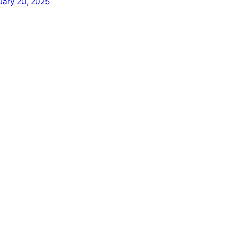
uary 20, 2025