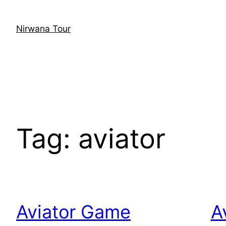
Skip
to
Nirwana Tour
content
Tag:
aviator
Aviator Game
A