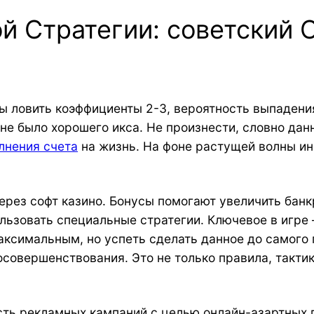
 Стратегии: советский С
бы ловить коэффициенты 2-3, вероятность выпадения
 не было хорошего икса. Не произнести, словно да
лнения счета
на жизнь. На фоне растущей волны ин
ерез софт казино. Бонусы помогают увеличить банк
ьзовать специальные стратегии. Ключевое в игре 
аксимальным, но успеть сделать данное до самого
осовершенствования. Это не только правила, тактик
ть рекламных кампаний с целью онлайн-азартных п