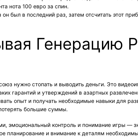
та нота 100 евро за спин.
 он был в последний раз, затем отсчитать этот пр
ывая Генерацию Р
союз нужно стопать и выводить деньги. Это видеоиг
аких гарантий и утверждений в азартных развлече
вать опыт и получать необходимые навыки для раз
 потерять большие суммы.
ами, эмоциональный контроль и понимание игры — 
ое планирование и внимание к деталям необходим