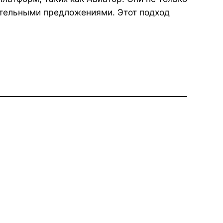
ательными предложениями. Этот подход