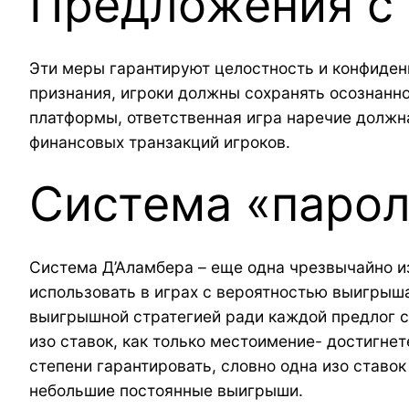
Предложения с
Эти меры гарантируют целостность и конфиден
признания, игроки должны сохранять осознанно
платформы, ответственная игра наречие должн
финансовых транзакций игроков.
Система «паро
Система Д’Аламбера – еще одна чрезвычайно из
использовать в играх с вероятностью выигрыша
выигрышной стратегией ради каждой предлог с
изо ставок, как только местоимение- достигне
степени гарантировать, словно одна изо ставок
небольшие постоянные выигрыши.