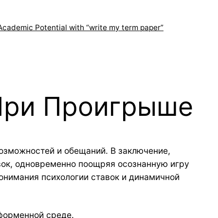
Academic Potential with “write my term paper”
s При Проигрыше
возможностей и обещаний. В заключение,
вок, одновременно поощряя осознанную игру
онимания психологии ставок и динамичной
форменной среде.